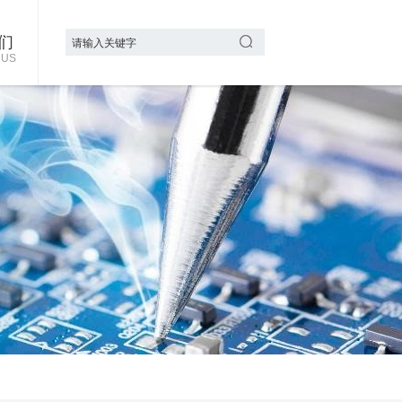
们
 US