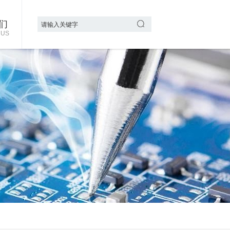
们
 US